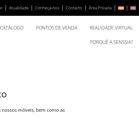
or
Atualidade
Conheça-nos
Contacto
Área Privada
CATÁLOGO
PONTOS DE VENDA
REALIDADE VIRTUAL
PORQUÊ A SENSSIA?
co
dos nossos móveis, bem como as