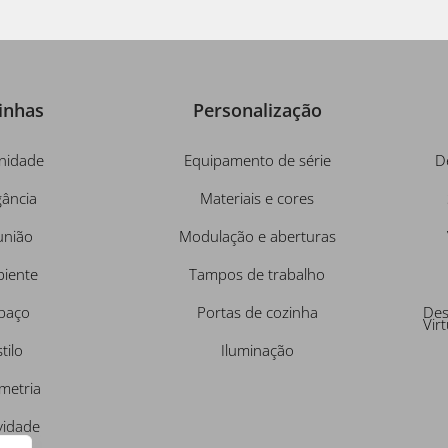
inhas
Personalização
nidade
Equipamento de série
D
gância
Materiais e cores
união
Modulação e aberturas
iente
Tampos de trabalho
paço
Portas de cozinha
Des
Virt
tilo
Iluminação
metria
vidade