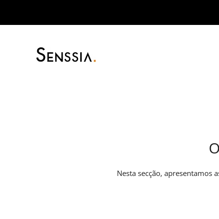
Skip
to
content
O
Nesta secção, apresentamos as