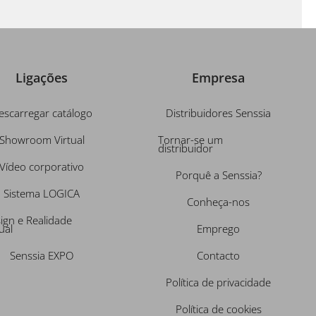
Ligações
Empresa
escarregar catálogo
Distribuidores Senssia
Showroom Virtual
Tornar-se um
distribuidor
Vídeo corporativo
Porquê a Senssia?
Sistema LOGICA
Conheça-nos
ign e Realidade
ual
Emprego
Senssia EXPO
Contacto
Política de privacidade
Política de cookies