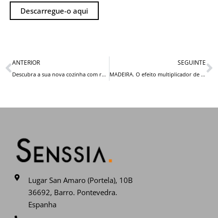
Descarregue-o aqui
Prev
N
ANTERIOR
SEGUINTE
Descubra a sua nova cozinha com realidade virtual
MADEIRA. O efeito multiplicador de um valor com um futuro
Lugar San Amaro (Portela), 10B
36692, Barro. Pontevedra.
Espanha