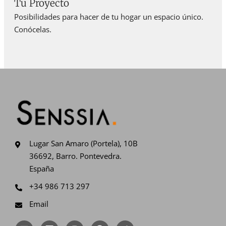
Tu Proyecto
Posibilidades para hacer de tu hogar un espacio único.
Conócelas.
Lugar San Amaro (Portela), 10B
36692, Barro. Pontevedra.
España
+34 986 713 297
Email
L
V
I
F
T