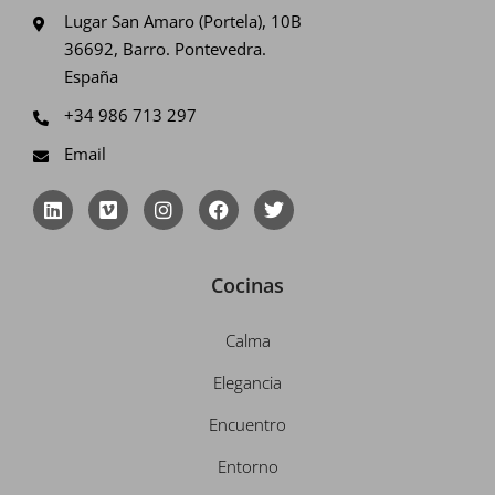
Lugar San Amaro (Portela), 10B
36692, Barro. Pontevedra.
España
+34 986 713 297
Email
L
V
I
F
T
i
i
n
a
w
n
m
s
c
i
k
e
t
e
t
e
o
a
b
t
Cocinas
d
g
o
e
i
r
o
r
n
a
k
Calma
m
Elegancia
Encuentro
Entorno